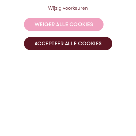
Wijzig voorkeuren
Deze cookies volgen uw online activiteit om
adverteerders te helpen relevantere
WEIGER ALLE COOKIES
advertenties weer te geven of om te
beperken hoe vaak u een advertentie ziet.
ACCEPTEER ALLE COOKIES
Deze cookies kunnen die informatie delen
met andere organisaties of adverteerders.
Dit zijn permanente cookies en bijna altijd
van derden afkomstig.
WIJZIG VOORKEUREN